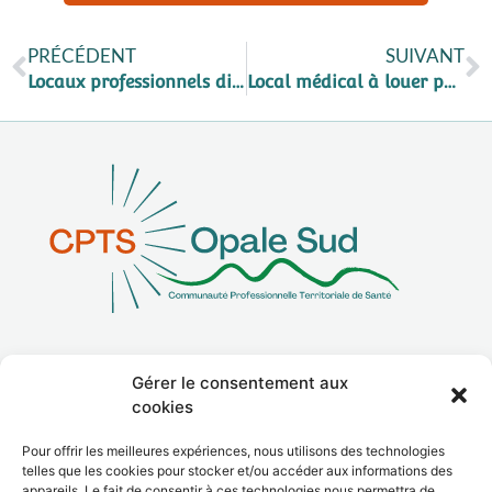
PRÉCÉDENT
SUIVANT
Locaux professionnels disponibles à Dannes
Local médical à louer pour 3 médecins généralistes
Gérer le consentement aux
La CPTS
cookies
Adhérer
Pour offrir les meilleures expériences, nous utilisons des technologies
telles que les cookies pour stocker et/ou accéder aux informations des
Contact
appareils. Le fait de consentir à ces technologies nous permettra de